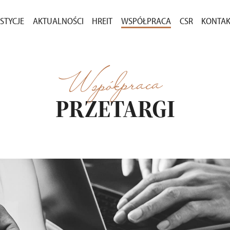
STYCJE
AKTUALNOŚCI
HREIT
WSPÓŁPRACA
CSR
KONTA
ASNEGO
ESTYCJE W SPRZEDAŻY
AKTUALNOŚCI
ZAKUP GRUNTÓW
DLA M
CENIE
ESTYCJE ZREALIZOWANE
KOMUNIKATY
PRZETARGI
Współpraca
OSTAŁE PROJEKTY
PRZETARGI