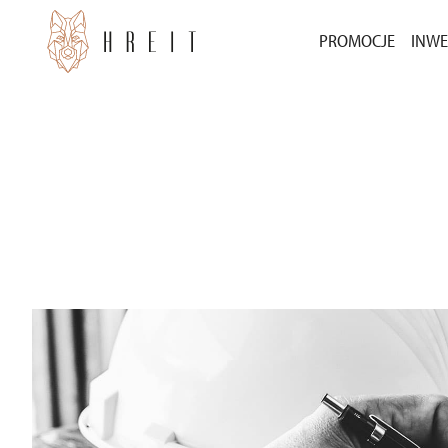
PROMOCJE
INWE
BEZ WKŁADU WŁ
INW
3000 ZŁ ZA POLE
INW
POZ