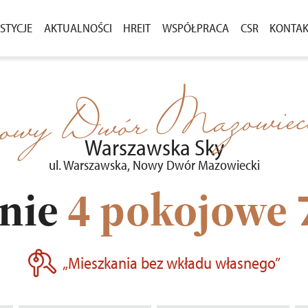
STYCJE
AKTUALNOŚCI
HREIT
WSPÓŁPRACA
CSR
KONTA
ASNEGO
ESTYCJE W SPRZEDAŻY
AKTUALNOŚCI
ZAKUP GRUNTÓW
DLA M
CENIE
ESTYCJE ZREALIZOWANE
KOMUNIKATY
PRZETARGI
owy Dwór Mazowiec
OSTAŁE PROJEKTY
Warszawska Sky
ul. Warszawska, Nowy Dwór Mazowiecki
nie
4 pokojowe
„Mieszkania bez wkładu własnego”