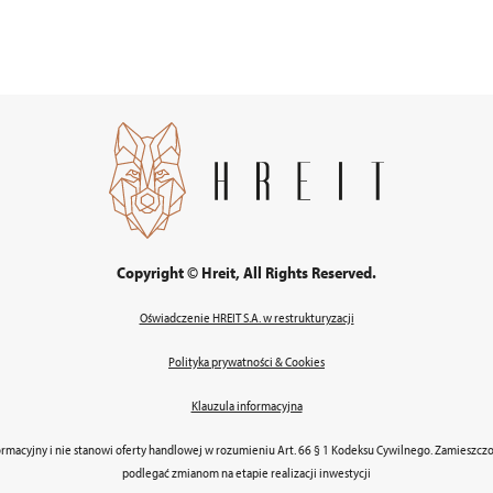
Copyright © Hreit, All Rights Reserved.
Oświadczenie HREIT S.A. w restrukturyzacji
Polityka prywatności & Cookies
Klauzula informacyjna
ormacyjny i nie stanowi oferty handlowej w rozumieniu Art. 66 § 1 Kodeksu Cywilnego. Zamieszc
podlegać zmianom na etapie realizacji inwestycji