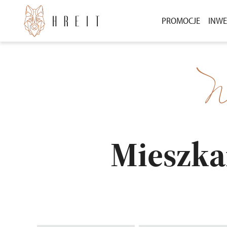
PROMOCJE
INWE
BEZ WKŁADU WŁ
INW
3000 ZŁ ZA POLE
INW
N
POZ
Mieszka