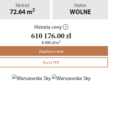
Metraż
Status
2
72.64
m
WOLNE
Historia ceny
610 176.00
zł
2
8 400
zł
/m
Zapytaj o cenę
Karta PDF