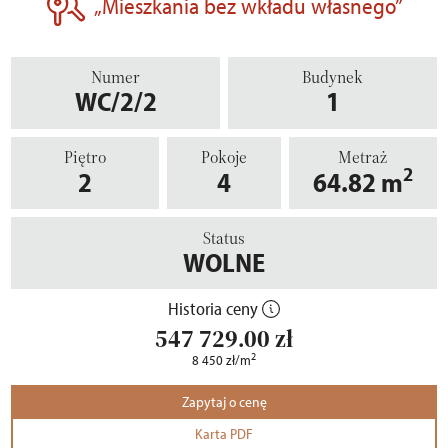
„Mieszkania bez wkładu własnego”
Numer
Budynek
WC/2/2
1
Piętro
Pokoje
Metraż
2
2
4
64.82
m
Status
WOLNE
Historia ceny
547 729.00
zł
2
8 450
zł
/m
Zapytaj o cenę
Karta PDF