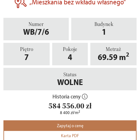
„Mieszkania bez wkładu własnego”
Numer
Budynek
WB/7/6
1
Piętro
Pokoje
Metraż
2
7
4
69.59
m
Status
WOLNE
Historia ceny
584 556.00
zł
2
8 400
zł
/m
Zapytaj o cenę
Karta PDF