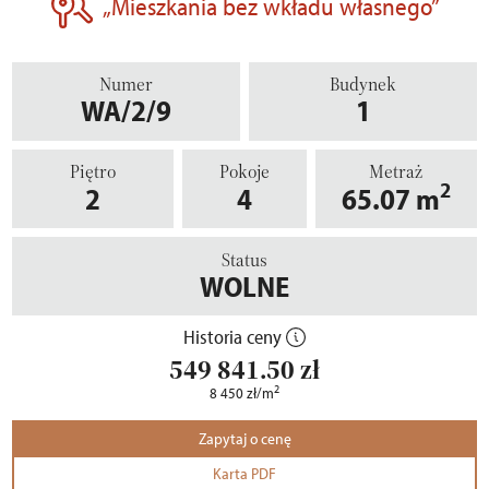
„Mieszkania bez wkładu własnego”
Numer
Budynek
WA/2/9
1
Piętro
Pokoje
Metraż
2
2
4
65.07
m
Status
WOLNE
Historia ceny
549 841.50
zł
2
8 450
zł
/m
Zapytaj o cenę
Karta PDF