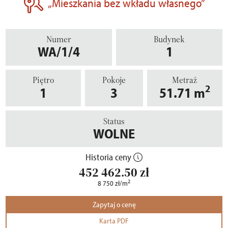
„Mieszkania bez wkładu własnego”
Numer
Budynek
WA/1/4
1
Piętro
Pokoje
Metraż
2
1
3
51.71
m
Status
WOLNE
Historia ceny
452 462.50
zł
2
8 750
zł
/m
Zapytaj o cenę
Karta PDF