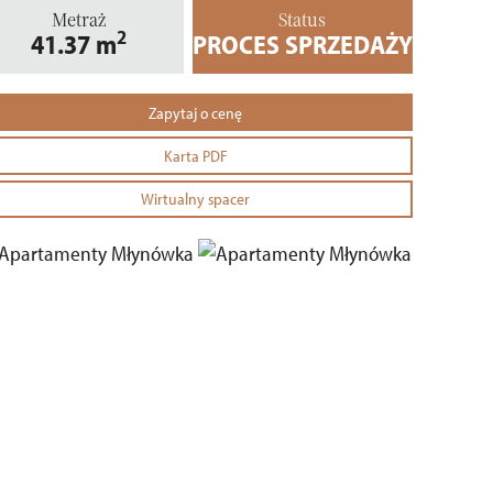
Metraż
Status
2
41.37
m
PROCES SPRZEDAŻY
Zapytaj o cenę
Karta PDF
Wirtualny spacer