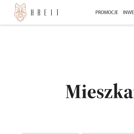
PROMOCJE
INWE
BEZ WKŁADU WŁ
INW
3000 ZŁ ZA POLE
INW
POZ
Mieszka