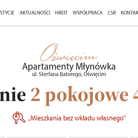
STYCJE
AKTUALNOŚCI
HREIT
WSPÓŁPRACA
CSR
KONTA
ASNEGO
ESTYCJE W SPRZEDAŻY
AKTUALNOŚCI
ZAKUP GRUNTÓW
DLA M
CENIE
ESTYCJE ZREALIZOWANE
KOMUNIKATY
PRZETARGI
Oświęcim
OSTAŁE PROJEKTY
Apartamenty Młynówka
ul. Sterfana Batorego, Oświęcim
nie
2 pokojowe
„Mieszkania bez wkładu własnego”