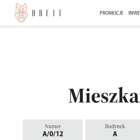
PROMOCJE
INWE
BEZ WKŁADU WŁ
INW
3000 ZŁ ZA POLE
INW
POZ
Mieszka
Numer
Budynek
A/0/12
A