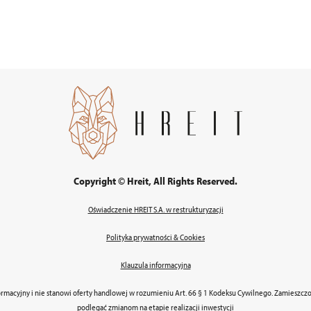
Copyright © Hreit, All Rights Reserved.
Oświadczenie HREIT S.A. w restrukturyzacji
Polityka prywatności & Cookies
Klauzula informacyjna
ormacyjny i nie stanowi oferty handlowej w rozumieniu Art. 66 § 1 Kodeksu Cywilnego. Zamieszc
podlegać zmianom na etapie realizacji inwestycji