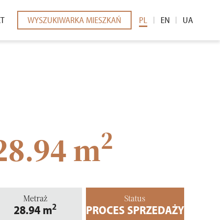
KT
WYSZUKIWARKA MIESZKAŃ
PL
EN
UA
EDIÓW
2
28.94 m
Metraż
Status
2
28.94
m
PROCES SPRZEDAŻY