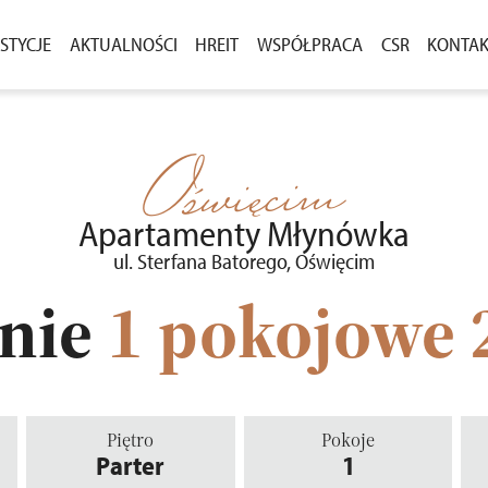
STYCJE
AKTUALNOŚCI
HREIT
WSPÓŁPRACA
CSR
KONTA
ASNEGO
ESTYCJE W SPRZEDAŻY
AKTUALNOŚCI
ZAKUP GRUNTÓW
DLA M
CENIE
ESTYCJE ZREALIZOWANE
KOMUNIKATY
PRZETARGI
Oświęcim
OSTAŁE PROJEKTY
Apartamenty Młynówka
ul. Sterfana Batorego, Oświęcim
nie
1 pokojowe
Piętro
Pokoje
Parter
1