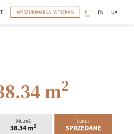
KT
WYSZUKIWARKA MIESZKAŃ
PL
EN
UA
EDIÓW
2
38.34 m
Metraż
Status
2
38.34
m
SPRZEDANE