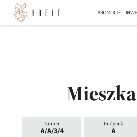
PROMOCJE
INWE
BEZ WKŁADU WŁ
INW
3000 ZŁ ZA POLE
INW
POZ
Mieszka
Numer
Budynek
A/A/3/4
A