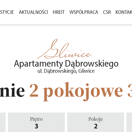
STYCJE
AKTUALNOŚCI
HREIT
WSPÓŁPRACA
CSR
KONTA
ASNEGO
ESTYCJE W SPRZEDAŻY
AKTUALNOŚCI
ZAKUP GRUNTÓW
DLA M
CENIE
ESTYCJE ZREALIZOWANE
KOMUNIKATY
PRZETARGI
Gliwice
OSTAŁE PROJEKTY
Apartamenty Dąbrowskiego
ul. Dąbrowskiego, Gliwice
nie
2 pokojowe
Piętro
Pokoje
3
2