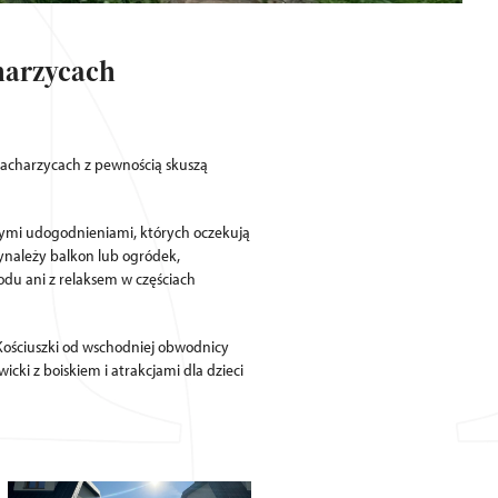
harzycach
Zacharzycach z pewnością skuszą
nnymi udogodnieniami, których oczekują
zynależy balkon lub ogródek,
odu ani z relaksem w częściach
 Kościuszki od wschodniej obwodnicy
cki z boiskiem i atrakcjami dla dzieci