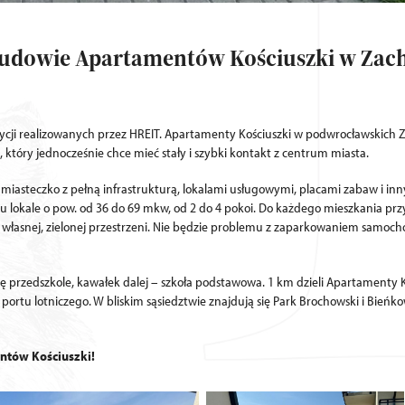
budowie Apartamentów Kościuszki w Zac
ycji realizowanych przez HREIT. Apartamenty Kościuszki w podwrocławskich 
 który jednocześnie chce mieć stały i szybki kontakt z centrum miasta.
 miasteczko z pełną infrastrukturą, lokalami usługowymi, placami zabaw i i
ru lokale o pow. od 36 do 69 mkw, od 2 do 4 pokoi. Do każdego mieszkania pr
e własnej, zielonej przestrzeni. Nie będzie problemu z zaparkowaniem samoch
się przedszkole, kawałek dalej – szkoła podstawowa. 1 km dzieli Apartamenty
ortu lotniczego. W bliskim sąsiedztwie znajdują się Park Brochowski i Bieńkowi
ntów Kościuszki!