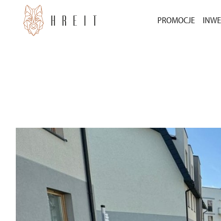
PROMOCJE
INWE
BEZ WKŁADU WŁ
INW
3000 ZŁ ZA POLE
INW
POZ