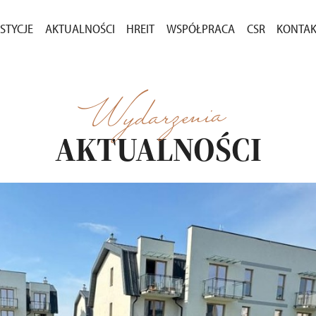
STYCJE
AKTUALNOŚCI
HREIT
WSPÓŁPRACA
CSR
KONTA
ASNEGO
ESTYCJE W SPRZEDAŻY
AKTUALNOŚCI
ZAKUP GRUNTÓW
DLA M
CENIE
ESTYCJE ZREALIZOWANE
KOMUNIKATY
PRZETARGI
Wydarzenia
OSTAŁE PROJEKTY
AKTUALNOŚCI