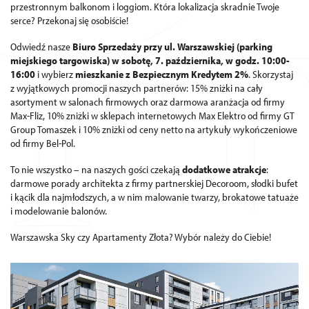
przestronnym balkonom i loggiom. Która lokalizacja skradnie Twoje
serce? Przekonaj się osobiście!
Odwiedź nasze
Biuro Sprzedaży przy ul. Warszawskiej (parking
miejskiego targowiska) w sobotę, 7. października, w godz. 10:00-
16:00
i wybierz
mieszkanie z Bezpiecznym Kredytem 2%
. Skorzystaj
z wyjątkowych promocji naszych partnerów: 15% zniżki na cały
asortyment w salonach firmowych oraz darmowa aranżacja od firmy
Max-Fliz, 10% zniżki w sklepach internetowych Max Elektro od firmy GT
Group Tomaszek i 10% zniżki od ceny netto na artykuły wykończeniowe
od firmy Bel-Pol.
To nie wszystko – na naszych gości czekają
dodatkowe atrakcje
:
darmowe porady architekta z firmy partnerskiej Decoroom, słodki bufet
i kącik dla najmłodszych, a w nim malowanie twarzy, brokatowe tatuaże
i modelowanie balonów.
Warszawska Sky czy Apartamenty Złota? Wybór należy do Ciebie!