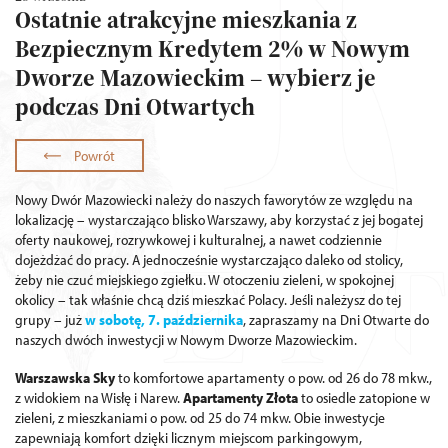
Ostatnie atrakcyjne mieszkania z
Bezpiecznym Kredytem 2% w Nowym
Dworze Mazowieckim – wybierz je
podczas Dni Otwartych
Powrót
Nowy Dwór Mazowiecki należy do naszych faworytów ze względu na
lokalizację – wystarczająco blisko Warszawy, aby korzystać z jej bogatej
oferty naukowej, rozrywkowej i kulturalnej, a nawet codziennie
dojeżdżać do pracy. A jednocześnie wystarczająco daleko od stolicy,
żeby nie czuć miejskiego zgiełku. W otoczeniu zieleni, w spokojnej
okolicy – tak właśnie chcą dziś mieszkać Polacy. Jeśli należysz do tej
grupy – już
w sobotę, 7. października
, zapraszamy na Dni Otwarte do
naszych dwóch inwestycji w Nowym Dworze Mazowieckim.
Warszawska Sky
to komfortowe apartamenty o pow. od 26 do 78 mkw.,
z widokiem na Wisłę i Narew.
Apartamenty Złota
to osiedle zatopione w
zieleni, z mieszkaniami o pow. od 25 do 74 mkw. Obie inwestycje
zapewniają komfort dzięki licznym miejscom parkingowym,