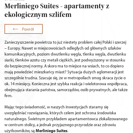
Merliniego Suites - apartamenty z
ekologicznym szlifem
Powrót
Zanieczyszczenie powietrza to już niestety problem całej Polski i szerzej
– Europy. Nawet w miejscowościach odległych od głównych szlaków
komunikacyjnych, poziom dwutlenku węgla, tlenku węgla, dwutlenku
siarki, tlenków azotu czy metali ciężkich, jest podwyższony w stosunku
do bezpiecznej normy. A skoro ma to miejsce na wsiach, to co dopiero
mają powiedzieć mieszkańcy miast? Sytuacja dużych aglomeracji jest
szczególnie trudna. Szacuje się, że w metropoliach smog skraca życie o
ok. 14 miesięcy. Konieczna jest szybka reakcja i wielotorowa współpraca,
obejmująca starania państwa, samorządów, osób prywatnych, ale także
firm.
Mając tego świadomość, w naszych inwestycjach staramy się
uwzględniać rozwiązania, których celem jest ochrona środowiska
naturalnego. Świetnym przykładem apartamentowca zlokalizowanego
w centrum stolicy, a jednak przyjaznego przyrodzie oraz zdrowiu
użytkowników, są
Merliniego Suites
.