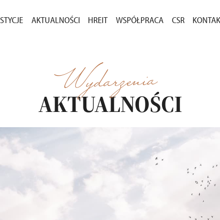
STYCJE
AKTUALNOŚCI
HREIT
WSPÓŁPRACA
CSR
KONTA
ASNEGO
ESTYCJE W SPRZEDAŻY
AKTUALNOŚCI
ZAKUP GRUNTÓW
DLA M
CENIE
ESTYCJE ZREALIZOWANE
KOMUNIKATY
PRZETARGI
Wydarzenia
OSTAŁE PROJEKTY
AKTUALNOŚCI