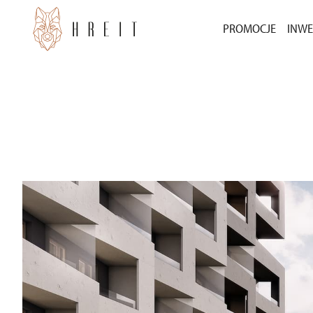
PROMOCJE
INWE
BEZ WKŁADU WŁ
INW
3000 ZŁ ZA POLE
INW
POZ