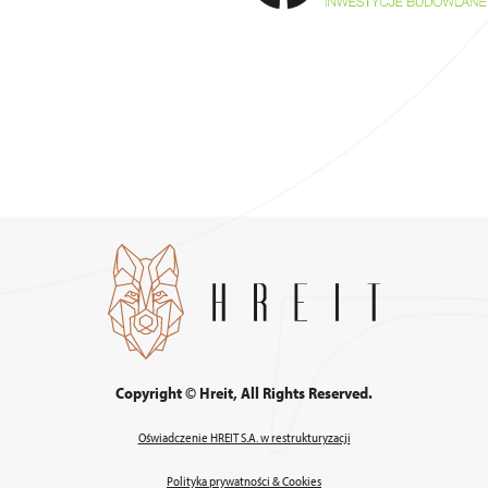
Copyright © Hreit, All Rights Reserved.
Oświadczenie HREIT S.A. w restrukturyzacji
Polityka prywatności & Cookies