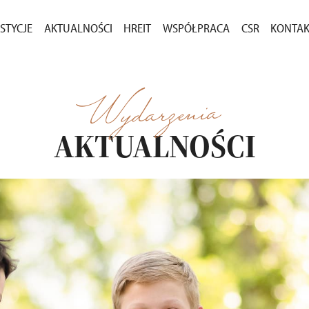
STYCJE
AKTUALNOŚCI
HREIT
WSPÓŁPRACA
CSR
KONTA
ASNEGO
ESTYCJE W SPRZEDAŻY
AKTUALNOŚCI
ZAKUP GRUNTÓW
DLA M
CENIE
ESTYCJE ZREALIZOWANE
KOMUNIKATY
PRZETARGI
Wydarzenia
OSTAŁE PROJEKTY
AKTUALNOŚCI