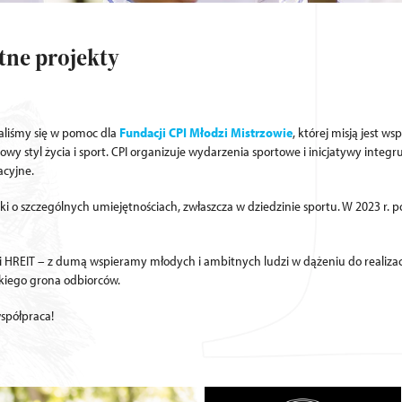
tne projekty
aliśmy się w pomoc dla
Fundacji CPI Młodzi Mistrzowie
, której misją jest ws
owy styl życia i sport. CPI organizuje wydarzenia sportowe i inicjatywy integr
cyjne.
i o szczególnych umiejętnościach, zwłaszcza w dziedzinie sportu. W 2023 r. 
ami HREIT – z dumą wspieramy młodych i ambitnych ludzi w dążeniu do realiza
okiego grona odbiorców.
współpraca!