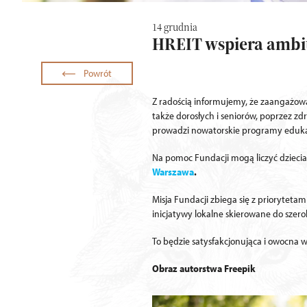
14 grudnia
HREIT wspiera ambi
Powrót
Z radością informujemy, że zaangażow
także dorosłych i seniorów, poprzez zdr
prowadzi nowatorskie programy eduka
Na pomoc Fundacji mogą liczyć dzieciak
Warszawa
.
Misja Fundacji zbiega się z priorytet
inicjatywy lokalne skierowane do szer
To będzie satysfakcjonująca i owocna 
Obraz autorstwa
Freepik