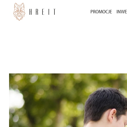
PROMOCJE
INWE
BEZ WKŁADU WŁ
INW
3000 ZŁ ZA POLE
INW
POZ