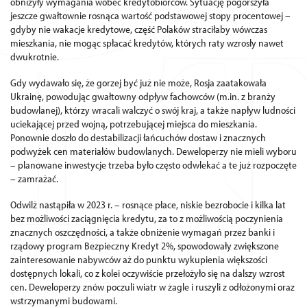
obniżyły wymagania wobec kredytobiorców. Sytuację pogorszyła
jeszcze gwałtownie rosnąca wartość podstawowej stopy procentowej –
gdyby nie wakacje kredytowe, część Polaków straciłaby wówczas
mieszkania, nie mogąc spłacać kredytów, których raty wzrosły nawet
dwukrotnie.
Gdy wydawało się, że gorzej być już nie może, Rosja zaatakowała
Ukrainę, powodując gwałtowny odpływ fachowców (m.in. z branży
budowlanej), którzy wracali walczyć o swój kraj, a także napływ ludności
uciekającej przed wojną, potrzebującej miejsca do mieszkania.
Ponownie doszło do destabilizacji łańcuchów dostaw i znacznych
podwyżek cen materiałów budowlanych. Deweloperzy nie mieli wyboru
– planowane inwestycje trzeba było często odwlekać a te już rozpoczęte
– zamrażać.
Odwilż nastąpiła w 2023 r. – rosnące płace, niskie bezrobocie i kilka lat
bez możliwości zaciągnięcia kredytu, za to z możliwością poczynienia
znacznych oszczędności, a także obniżenie wymagań przez banki i
rządowy program Bezpieczny Kredyt 2%, spowodowały zwiększone
zainteresowanie nabywców aż do punktu wykupienia większości
dostępnych lokali, co z kolei oczywiście przełożyło się na dalszy wzrost
cen. Deweloperzy znów poczuli wiatr w żagle i ruszyli z odłożonymi oraz
wstrzymanymi budowami.