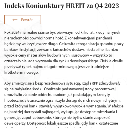
Indeks Koniunktury HREIT za Q4 2023
Powrót
Rok 2024 ma realne szanse być pierwszym od kilku lat, kiedy na rynek
nieruchomości powróci normalność. Z konsekwencjami pandemii
będziemy walczyć jeszcze długo. Całkowita reorganizacja sposobu pracy
banków i instytucji, zerwanie łańcuchów dostaw, niestabilne i bardzo
wysokie ceny materiałów budowlanych i surowców – wszystko to
oznaczało nie lada wyzwania dla rynku deweloperskiego. Ciężkie chwile
przeżywał rynek najmu długoterminowego, jeszcze trudniejsze –
krótkoterminowego.
Aby zmierzyć się z bezprecedensową sytuacją, rząd i RPP zdecydowały
się na radykalne środki. Obniżenie podstawowej stopy procentowej
umożliwiło złapanie oddechu osobom już posiadającym kredyty
hipoteczne, ale znacznie ograniczyło dostęp do nich nowym chętnym,
przed którymi banki stawiały wyjątkowo wysokie wymagania. W efekcie
najbardziej skorzystali najbogatsi, wykupując dostępne mieszkania i
generując zapotrzebowanie, którego nie byli w stanie zaspokoić
deweloperzy. Dostępność lokali jeszcze spadła, gdy banki ostatecznie