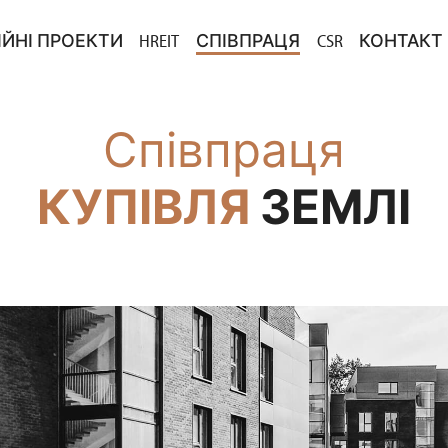
ІЙНІ ПРОЕКТИ
HREIT
СПІВПРАЦЯ
CSR
КОНТАКТ
ВНЕСКУ
ЦІЙНІ ПРОЕКТИ У ПРОДАЖУ
КУПІВЛЯ ЗЕМЛІ
DLA MEDI
ЗЛ ЗА РЕКОМЕНДАЦІЮ
ЦІЇ ЗАВЕРШЕНО
ТЕНДЕРИ
Співпраця
PROJEKTY
КУПІВЛЯ
ЗЕМЛІ