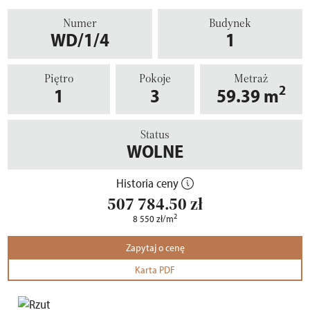
Numer
Budynek
WD/1/4
1
Piętro
Pokoje
Metraż
2
1
3
59.39
m
Status
WOLNE
Historia ceny
507 784.50
zł
2
8 550
zł
/m
Zapytaj o cenę
Karta PDF