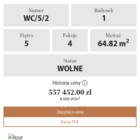
Numer
Budynek
WC/5/2
1
Piętro
Pokoje
Metraż
2
5
4
64.82
m
Status
WOLNE
Historia ceny
557 452.00
zł
2
8 600
zł
/m
Zapytaj o cenę
Karta PDF