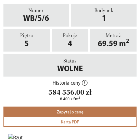
Numer
Budynek
WB/5/6
1
Piętro
Pokoje
Metraż
2
5
4
69.59
m
Status
WOLNE
Historia ceny
584 556.00
zł
2
8 400
zł
/m
Zapytaj o cenę
Karta PDF