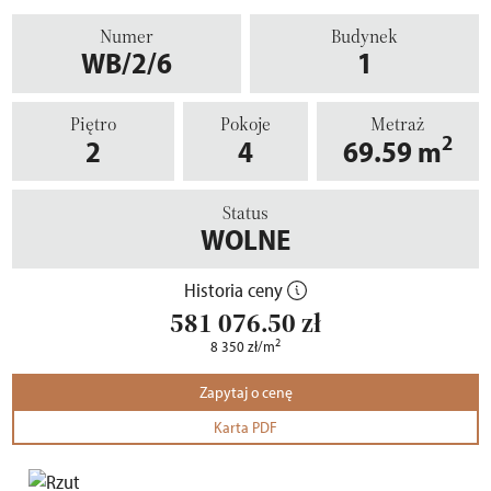
Numer
Budynek
WB/2/6
1
Piętro
Pokoje
Metraż
2
2
4
69.59
m
Status
WOLNE
Historia ceny
581 076.50
zł
2
8 350
zł
/m
Zapytaj o cenę
Karta PDF