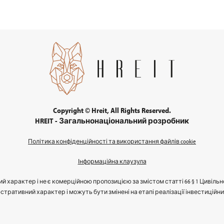
Copyright © Hreit, All Rights Reserved.
HREIT - Загальнонаціональний розробник
Політика конфіденційності та використання файлів cookie
Інформаційна клаузула
й характер і не є комерційною пропозицією за змістом статті 66 § 1 Цивільн
стративний характер і можуть бути змінені на етапі реалізації інвестиційн