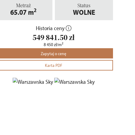
Metraż
Status
2
65.07
m
WOLNE
Historia ceny
549 841.50
zł
2
8 450
zł
/m
Zapytaj o cenę
Karta PDF