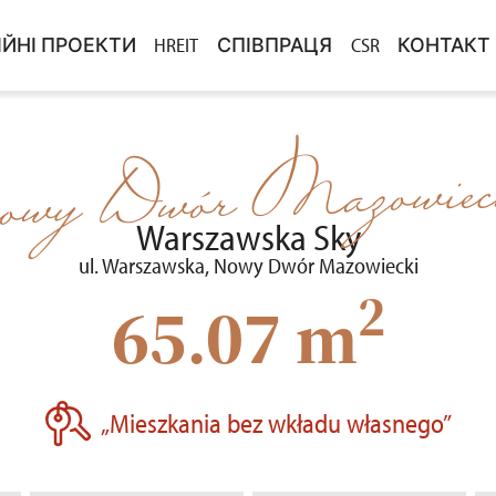
ІЙНІ ПРОЕКТИ
HREIT
СПІВПРАЦЯ
CSR
КОНТАКТ
ВНЕСКУ
ЦІЙНІ ПРОЕКТИ У ПРОДАЖУ
КУПІВЛЯ ЗЕМЛІ
DLA MEDI
ЗЛ ЗА РЕКОМЕНДАЦІЮ
ЦІЇ ЗАВЕРШЕНО
ТЕНДЕРИ
owy Dwór Mazowiec
PROJEKTY
Warszawska Sky
ul. Warszawska, Nowy Dwór Mazowiecki
2
65.07 m
„Mieszkania bez wkładu własnego”