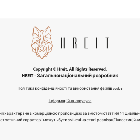
Copyright © Hreit, All Rights Reserved.
HREIT - Загальнонаціональний розробник
Політика конфіденційності та використання файлів cookie
Інформаційна клаузула
й характер і не є комерційною пропозицією за змістом статті 66 § 1 Цивільн
стративний характер і можуть бути змінені на етапі реалізації інвестиційн