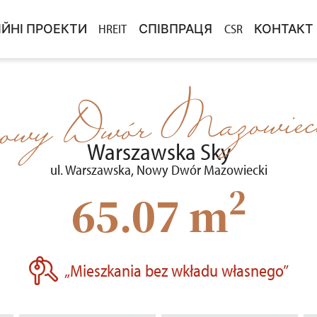
ІЙНІ ПРОЕКТИ
HREIT
СПІВПРАЦЯ
CSR
КОНТАКТ
ВНЕСКУ
ЦІЙНІ ПРОЕКТИ У ПРОДАЖУ
КУПІВЛЯ ЗЕМЛІ
DLA MEDI
ЗЛ ЗА РЕКОМЕНДАЦІЮ
ЦІЇ ЗАВЕРШЕНО
ТЕНДЕРИ
owy Dwór Mazowiec
PROJEKTY
Warszawska Sky
ul. Warszawska, Nowy Dwór Mazowiecki
2
65.07 m
„Mieszkania bez wkładu własnego”