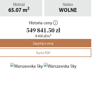
Metraż
Status
2
65.07
m
WOLNE
Historia ceny
549 841.50
zł
2
8 450
zł
/m
Zapytaj o cenę
Karta PDF