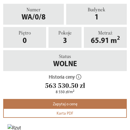
Numer
Budynek
WA/0/8
1
Piętro
Pokoje
Metraż
2
0
3
65.91
m
Status
WOLNE
Historia ceny
563 530.50
zł
2
8 550
zł
/m
Zapytaj o cenę
Karta PDF