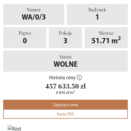
Numer
Budynek
WA/0/3
1
Piętro
Pokoje
Metraż
2
0
3
51.71
m
Status
WOLNE
Historia ceny
457 633.50
zł
2
8 850
zł
/m
Zapytaj o cenę
Karta PDF