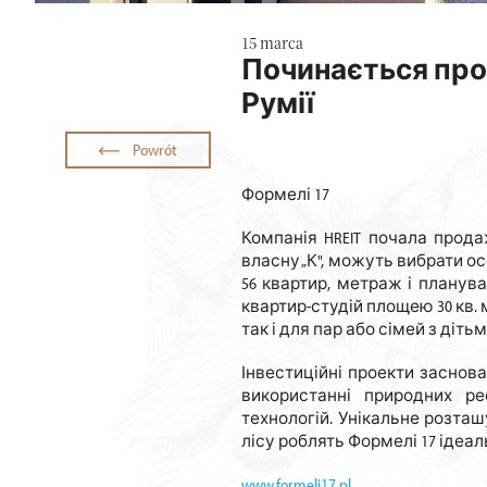
15 marca
Починається про
Румії
Powrót
Формелі 17
Компанія HREIT почала прода
власну „К", можуть вибрати ос
56 квартир, метраж і планув
квартир-студій площею 30 кв. 
так і для пар або сімей з дітьм
Інвестиційні проекти заснова
використанні природних ре
технологій. Унікальне розташ
лісу роблять Формелі 17 ідеа
www.formeli17.pl