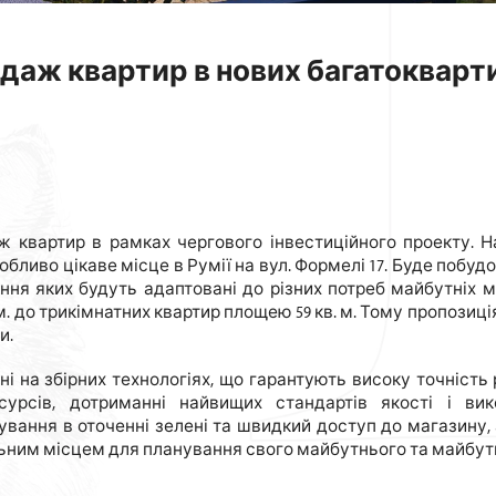
даж квартир в нових багатокварт
ж квартир в рамках чергового інвестиційного проекту. Н
обливо цікаве місце в Румії на вул. Формелі 17. Буде побуд
ання яких будуть адаптовані до різних потреб майбутніх м
м. до трикімнатних квартир площею 59 кв. м. Тому пропозиц
и.
ні на збірних технологіях, що гарантують високу точність
сурсів, дотриманні найвищих стандартів якості і вик
ування в оточенні зелені та швидкий доступ до магазину,
льним місцем для планування свого майбутнього та майбутн