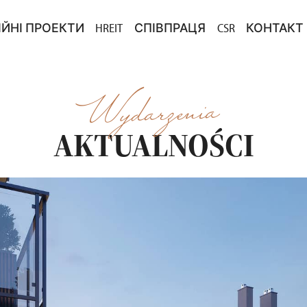
ІЙНІ ПРОЕКТИ
HREIT
СПІВПРАЦЯ
CSR
КОНТАКТ
ВНЕСКУ
ЦІЙНІ ПРОЕКТИ У ПРОДАЖУ
КУПІВЛЯ ЗЕМЛІ
DLA MEDI
ЗЛ ЗА РЕКОМЕНДАЦІЮ
ЦІЇ ЗАВЕРШЕНО
ТЕНДЕРИ
Wydarzenia
PROJEKTY
AKTUALNOŚCI