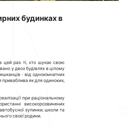
ирних будинках в
а цей раз ті, хто шукає свою
овано у двох будівлях в цілому
ешканців - від однокімнатних
ія приваблива як для одиноких,
 реалізації при раціональному
ористанні високорозвинених
 автобусної зупинки, школи та
ього своєї родини.