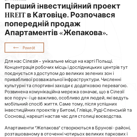
Перший iнвестиційний проект
HREIT в Катовіце. Розпочався
попередній продаж
Апартаментів «Жепакова».
Powrót
Для нас Сілезія – унікальне місце на карті Польщі.
Концентрація робочих місць і дослідницьких центрів тут
поєднується з доступом до великих зелених зон і
привабливої розважальної інфраструктури. Численні
культурні та спортивні заходи є додатковою перевагою.
Розвинена комунікаційна мережа означає, що в Сілезії
все поруч - і це важливо, особливо для людей, які ведуть
мобільний спосіб життя. Саме тому, після успішних
інвестиційних проектів у Битомі, Глівіце, Руді-Сленській та
Сосновці, нарешті настав час для столиці воєводства.
Апартаменти "Жепакова" створюються в Брунові - районі,
розташованому в оточенні чотирьох великих паркових і