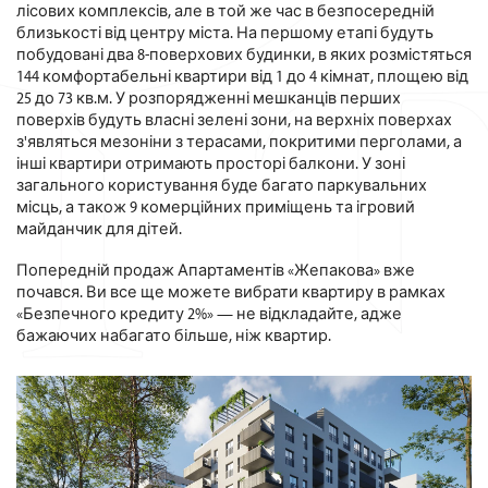
лісових комплексів, але в той же час в безпосередній
близькості від центру міста. На першому етапі будуть
побудовані два 8-поверхових будинки, в яких розмістяться
144 комфортабельні квартири від 1 до 4 кімнат, площею від
25 до 73 кв.м. У розпорядженні мешканців перших
поверхів будуть власні зелені зони, на верхніх поверхах
з'являться мезоніни з терасами, покритими перголами, а
інші квартири отримають просторі балкони. У зоні
загального користування буде багато паркувальних
місць, а також 9 комерційних приміщень та ігровий
майданчик для дітей.
Попередній продаж Апартаментів «Жепакова» вже
почався. Ви все ще можете вибрати квартиру в рамках
«Безпечного кредиту 2%» — не відкладайте, адже
бажаючих набагато більше, ніж квартир.