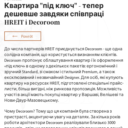
Квартира "під ключ" - тепер
дешевше завдяки співпраці
HREIT i Decoroom
Powrót
До числа партнерів HREIT приєднується Decoroom - ще одна
солідна компанія, що користується визнанням клієнтів.
Decoroom пропонує облаштування квартир і їх оформлення
«під ключ» в одному з декількох пакетів: ергономічний і
зручний Standard, зі смаком і стильний Premium, а також
ексклюзивний і незвичайний Designer. Для осіб, які купують
квартиру на ресурсах HREIT, підготовлені спеціальні прайс-
листи, більш вигідні, ніж ринкова пропозиція. Можливість
участі в акції мають покупці квартир у Варшаві, Велішеві та
Нови-Двур-Мазовецькому.
Чому Decoroom? Тому що ця компанія була створена з
пристрасті, акцентуючи увагу на деталях. За кілька років
роботи архітектори Decoroom реалізували близько 3000